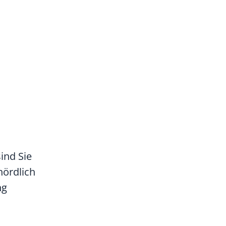
ind Sie
hördlich
ng