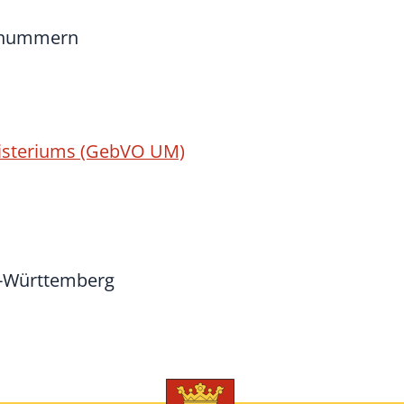
nnnummern
isteriums (GebVO UM)
n-Württemberg