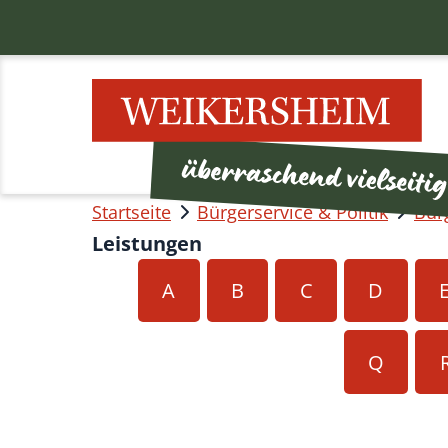
Startseite
Bürgerservice & Politik
Bür
Leistungen
A
B
C
D
Q