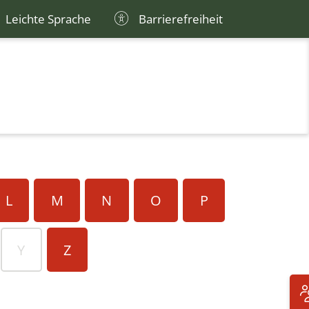
Leichte Sprache
Barrierefreiheit
L
M
N
O
P
Y
Z