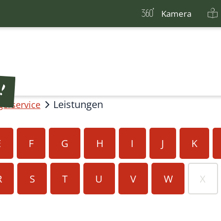
Kamera
Leistungen
gerservice
E
F
G
H
I
J
K
R
S
T
U
V
W
X