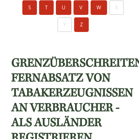
S
T
U
V
W
X
Y
Z
GRENZÜBERSCHREITE
FERNABSATZ VON
TABAKERZEUGNISSEN
AN VERBRAUCHER -
ALS AUSLÄNDER
REGISTRIEREN