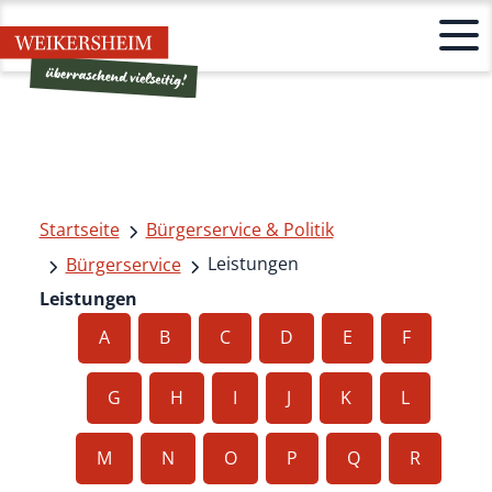
Startseite
Bürgerservice & Politik
Leistungen
Bürgerservice
Leistungen
A
B
C
D
E
F
G
H
I
J
K
L
M
N
O
P
Q
R