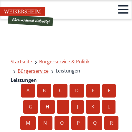
Startseite
Bürgerservice & Politik
Leistungen
Bürgerservice
Leistungen
A
B
C
D
E
F
G
H
I
J
K
L
M
N
O
P
Q
R