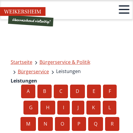
Startseite
Bürgerservice & Politik
Leistungen
Bürgerservice
Leistungen
A
B
C
D
E
F
G
H
I
J
K
L
M
N
O
P
Q
R