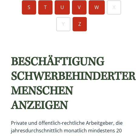
S
T
U
V
W
X
Y
Z
BESCHÄFTIGUNG
SCHWERBEHINDERTER
MENSCHEN
ANZEIGEN
Private und öffentlich-rechtliche Arbeitgeber, die
jahresdurchschnittlich monatlich mindestens 20