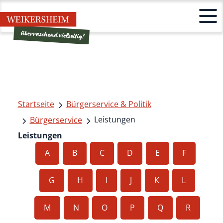
Startseite
Bürgerservice & Politik
Leistungen
Bürgerservice
Leistungen
A
B
C
D
E
F
G
H
I
J
K
L
M
N
O
P
Q
R