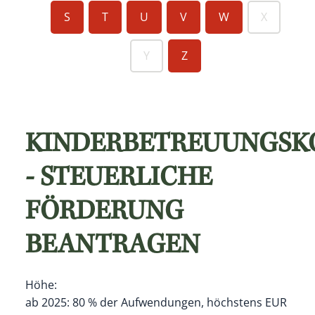
S
T
U
V
W
X
Y
Z
KINDERBETREUUNGSK
- STEUERLICHE
FÖRDERUNG
BEANTRAGEN
Höhe:
ab 2025: 80 % der Aufwendungen, höchstens EUR