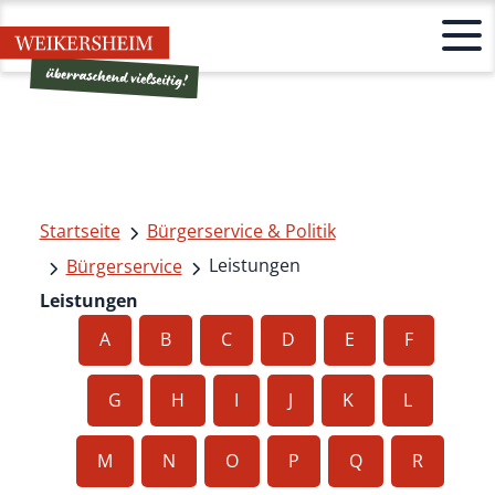
Startseite
Bürgerservice & Politik
Leistungen
Bürgerservice
Leistungen
A
B
C
D
E
F
G
H
I
J
K
L
M
N
O
P
Q
R