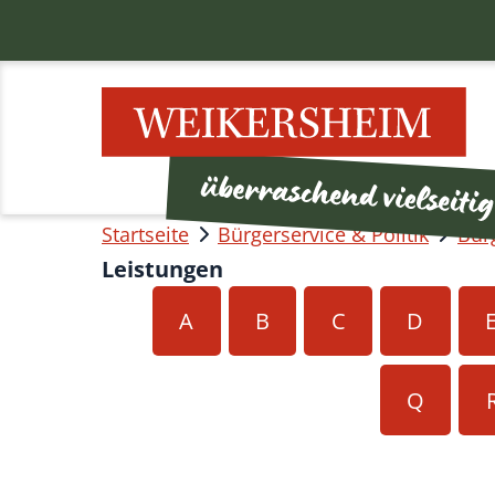
Startseite
Bürgerservice & Politik
Bür
Leistungen
A
B
C
D
Q