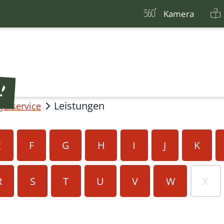
Kamera
Leistungen
gerservice
E
F
G
H
I
J
K
R
S
T
U
V
W
X