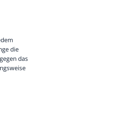
jedem
nge die
 gegen das
ungsweise