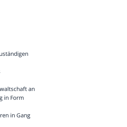
zuständigen
s
waltschaft an
ng in Form
hren in Gang