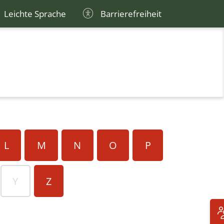
Leichte Sprache
Barrierefreiheit
L
M
N
O
P
Y
Z