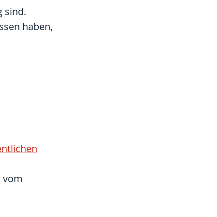
 sind.
assen haben,
entlichen
g vom