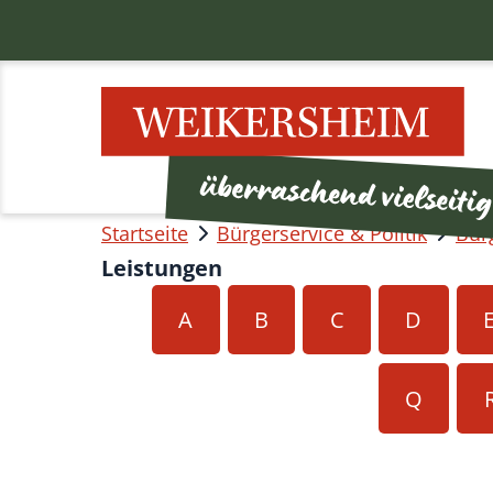
Startseite
Bürgerservice & Politik
Bür
Leistungen
A
B
C
D
Q