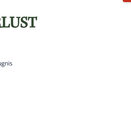
RLUST
ugnis