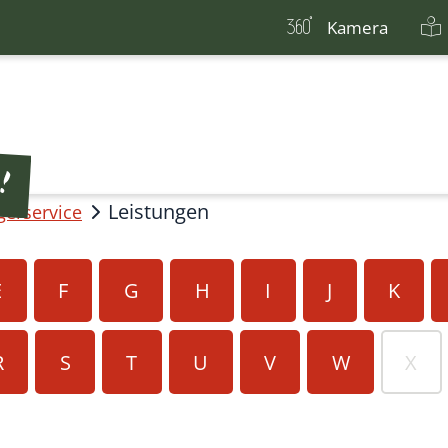
Kamera
Leistungen
gerservice
E
F
G
H
I
J
K
R
S
T
U
V
W
X