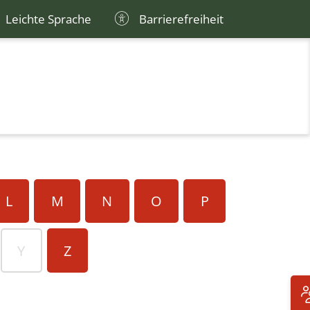
Leichte Sprache
Barrierefreiheit
L
M
N
O
P
Y
Z