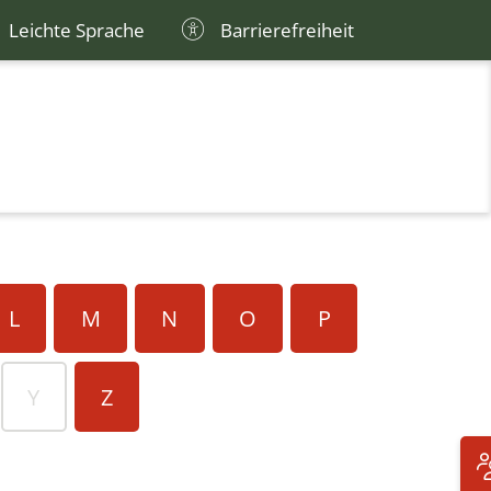
Leichte Sprache
Barrierefreiheit
L
M
N
O
P
Y
Z