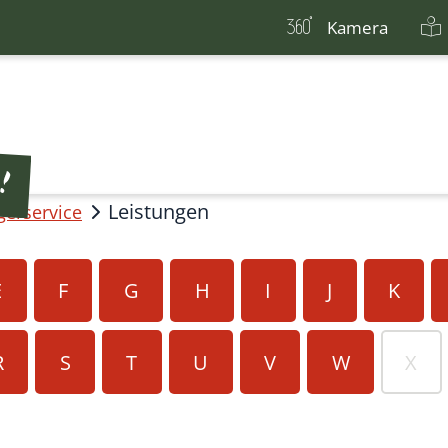
Kamera
Leistungen
gerservice
E
F
G
H
I
J
K
R
S
T
U
V
W
X