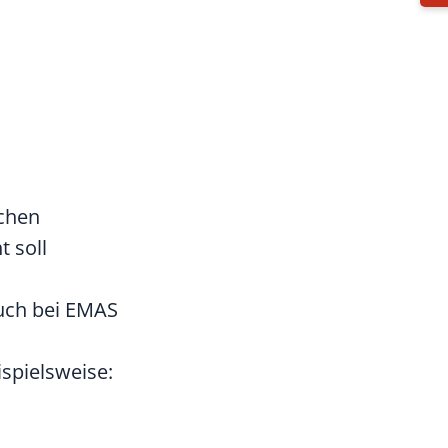
chen
 soll
uch bei EMAS
ispielsweise: