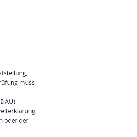
tstellung,
prüfung muss
 (DAU)
lterklärung.
n oder der