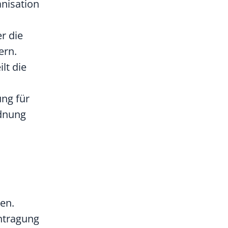
anisation
r die
ern.
lt die
ung für
rdnung
en.
intragung