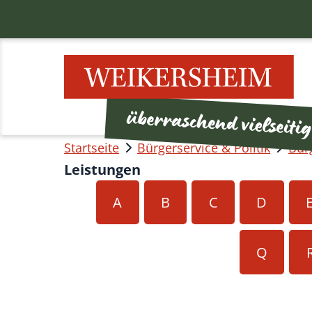
Startseite
Bürgerservice & Politik
Bür
Leistungen
A
B
C
D
Q