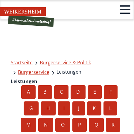
Startseite
Bürgerservice & Politik
Leistungen
Bürgerservice
Leistungen
A
B
C
D
E
F
G
H
I
J
K
L
M
N
O
P
Q
R