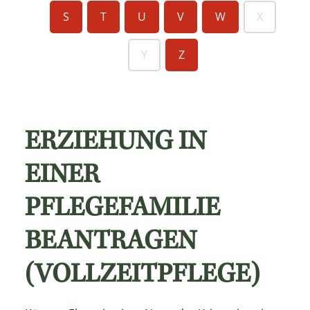
S
T
U
V
W
X
Y
Z
ERZIEHUNG IN
EINER
PFLEGEFAMILIE
BEANTRAGEN
(VOLLZEITPFLEGE)