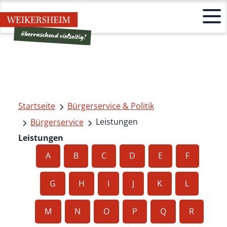
Startseite
Bürgerservice & Politik
Leistungen
Bürgerservice
Leistungen
A
B
C
D
E
F
G
H
I
J
K
L
M
N
O
P
Q
R