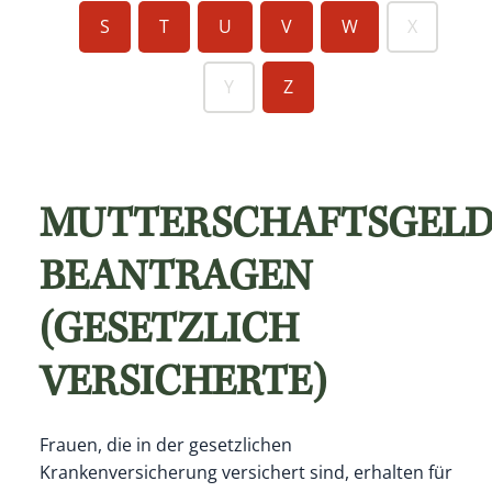
S
T
U
V
W
X
Y
Z
MUTTERSCHAFTSGEL
BEANTRAGEN
(GESETZLICH
VERSICHERTE)
Frauen, die in der gesetzlichen
Krankenversicherung versichert sind, erhalten für