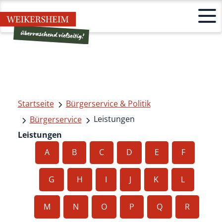
Startseite
Bürgerservice & Politik
Leistungen
Bürgerservice
Leistungen
A
B
C
D
E
F
G
H
I
J
K
L
M
N
O
P
Q
R