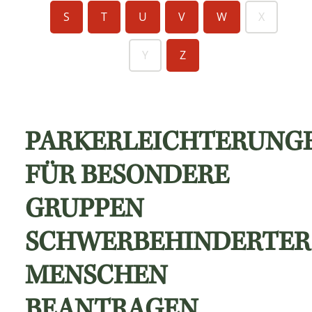
S
T
U
V
W
X
Y
Z
PARKERLEICHTERUNG
FÜR BESONDERE
GRUPPEN
SCHWERBEHINDERTER
MENSCHEN
BEANTRAGEN