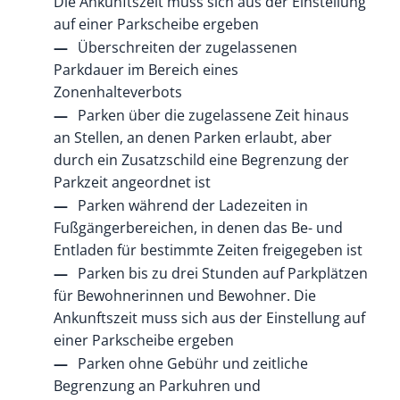
Die Ankunftszeit muss sich aus der Einstellung
auf einer Parkscheibe ergeben
Überschreiten der zugelassenen
Parkdauer im Bereich e
i
nes
Zonenhalteverbots
Parken über die zugelassene Zeit hinaus
an Stellen, an d
e
nen Parken erlaubt, aber
durch ein Zusatzschild eine B
e
grenzung der
Parkzeit angeordnet ist
Parken während der Ladezeiten in
Fußgängerbereichen, in denen das Be- und
Entladen für bestimmte Zeiten freig
e
geben ist
Parken bis zu drei Stunden auf Parkplätzen
für Bewohnerinnen
und Bewohner. Die
Ankunftszeit muss sich aus der Einstellung auf
einer Parkscheibe ergeben
Parken ohne Gebühr und zeitliche
Begrenzung an Parku
h
ren und