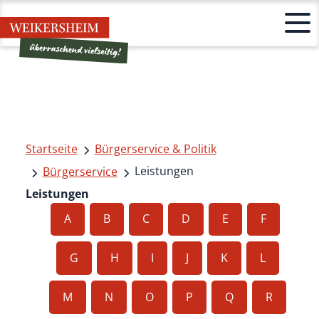
Startseite
Bürgerservice & Politik
Leistungen
Bürgerservice
Leistungen
A
B
C
D
E
F
G
H
I
J
K
L
M
N
O
P
Q
R