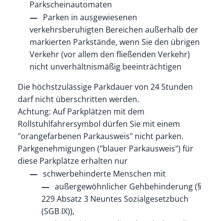
Parkscheinautomaten
Parken in ausgewiesenen
verkehrsberuhigten Bereichen außerhalb der
markierten Parkstände, wenn Sie den ü
b
rigen
Verkehr (vor allem den fließenden Verkehr)
nicht u
n
verhältnismäßig beeinträchtigen
Die höchstzulässige Parkdauer von 24 Stunden
darf nicht überschritten werden.
Achtung: Auf Parkplätzen mit dem
Rollstuhlfahrersymbol dürfen Sie mit einem
"orangefarbenen Parkausweis" nicht parken.
Par
k
genehmigungen ("blauer Parkausweis") für
diese Parkplätze erha
l
ten nur
schwerbehinderte Menschen mit
außergewöhnlicher Gehbehinderung (§
229 Absatz 3 Neuntes Sozialgesetzbuch
(SGB IX)),