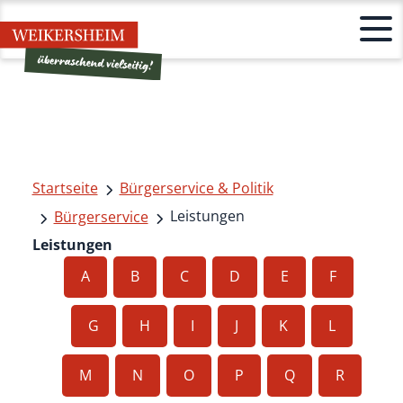
Startseite
Bürgerservice & Politik
Leistungen
Bürgerservice
Leistungen
A
B
C
D
E
F
G
H
I
J
K
L
M
N
O
P
Q
R