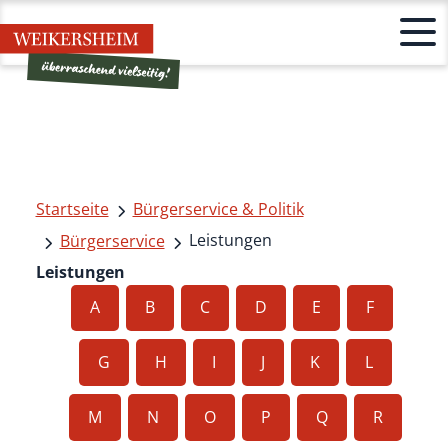
Startseite
Bürgerservice & Politik
Leistungen
Bürgerservice
Leistungen
A
B
C
D
E
F
G
H
I
J
K
L
M
N
O
P
Q
R