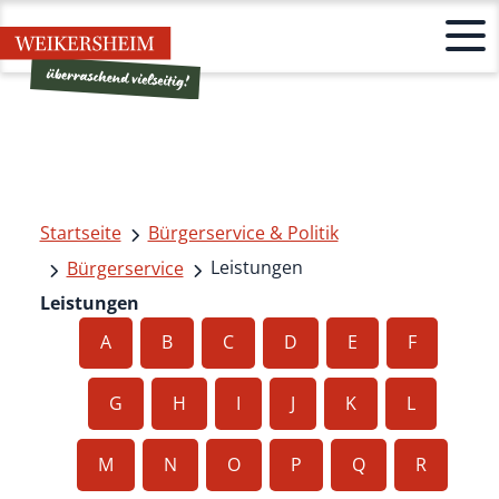
Startseite
Bürgerservice & Politik
Leistungen
Bürgerservice
Leistungen
A
B
C
D
E
F
G
H
I
J
K
L
M
N
O
P
Q
R