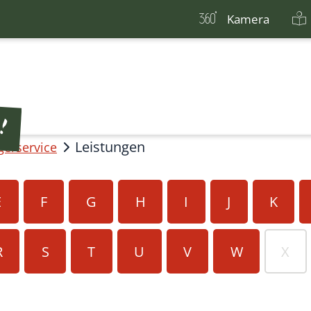
Kamera
Leistungen
gerservice
E
F
G
H
I
J
K
R
S
T
U
V
W
X