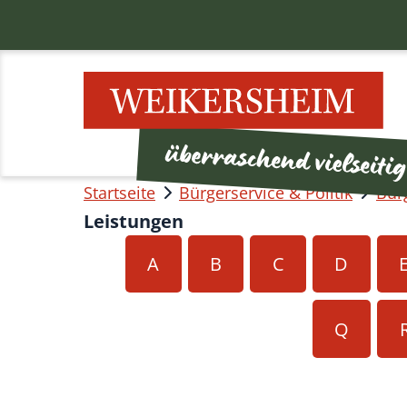
Startseite
Bürgerservice & Politik
Bür
Leistungen
A
B
C
D
Q