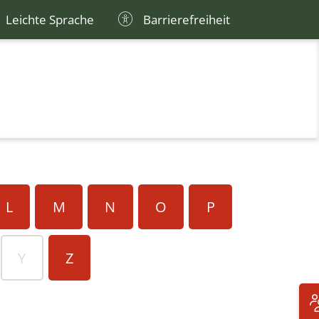
Leichte Sprache
Barrierefreiheit
L
M
N
O
P
Y
Z