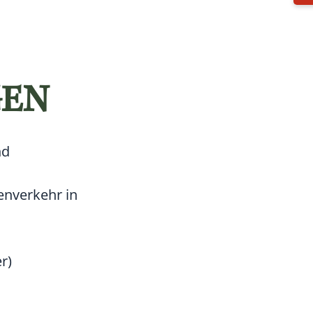
GEN
nd
enverkehr in
r)