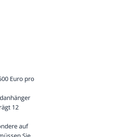
500 Euro pro
radanhänger
rägt 12
ondere auf
 müssen Sie