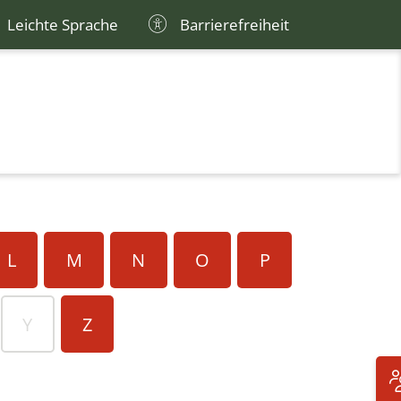
Leichte Sprache
Barrierefreiheit
L
M
N
O
P
Y
Z