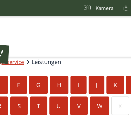
Kamera
Leistungen
gerservice
E
F
G
H
I
J
K
R
S
T
U
V
W
X