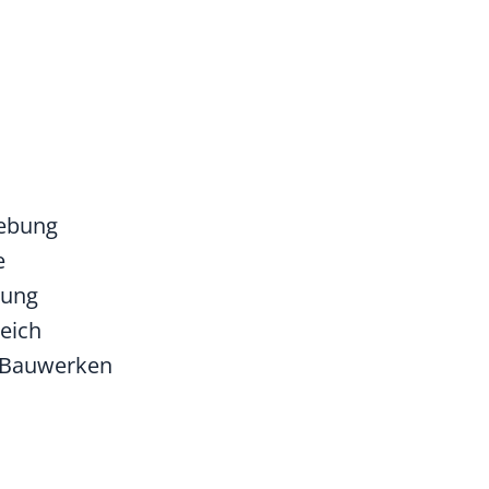
gebung
e
nung
eich
n Bauwerken