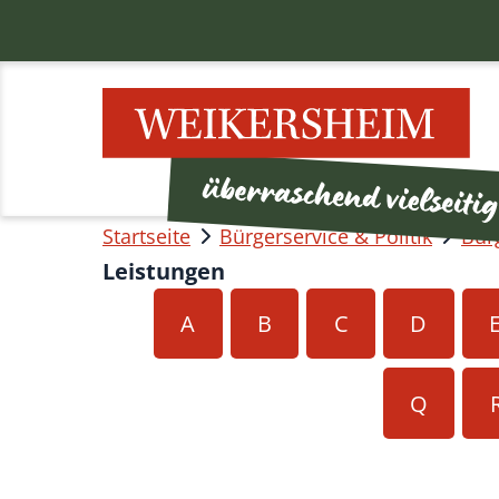
Startseite
Bürgerservice & Politik
Bür
Leistungen
A
B
C
D
Q