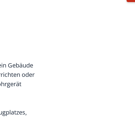
 ein Gebäude
rrichten oder
ohrgerät
ugplatzes,