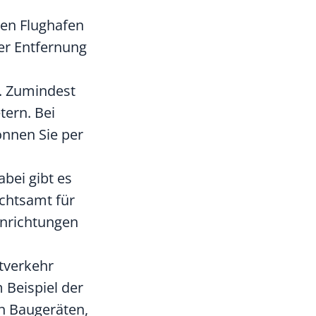
den Flughafen
ner Entfernung
n. Zumindest
tern. Bei
önnen Sie per
abei gibt es
ichtsamt für
inrichtungen
tverkehr
 Beispiel der
n Baugeräten,