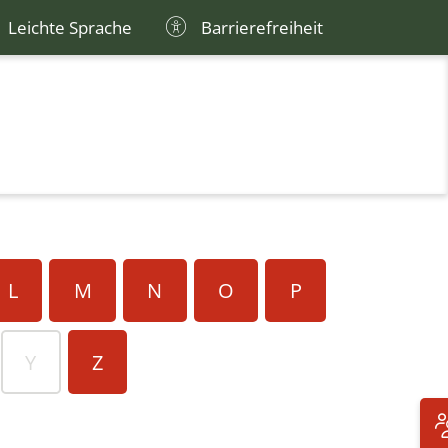
Leichte Sprache
Barrierefreiheit
L
M
N
O
P
Y
Z