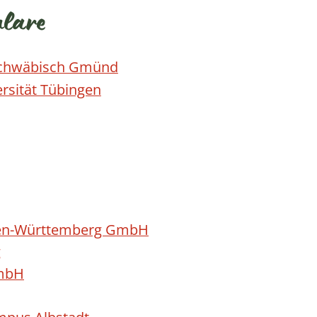
ulare
 Schwäbisch Gmünd
ersität Tübingen
aden-Württemberg GmbH
g
GmbH