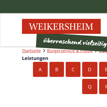
Startseite
Bürgerservice & Politik
Bür
Leistungen
A
B
C
D
Q