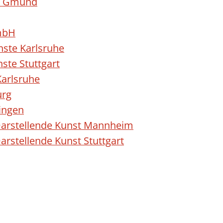
h Gmünd
mbH
nste Karlsruhe
ste Stuttgart
Karlsruhe
urg
ingen
 Darstellende Kunst Mannheim
arstellende Kunst Stuttgart