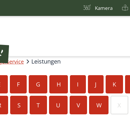
Kamera
Leistungen
gerservice
E
F
G
H
I
J
K
R
S
T
U
V
W
X