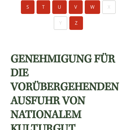
S
T
U
V
W
X
Y
Z
GENEHMIGUNG FÜR
DIE
VORÜBERGEHENDEN
AUSFUHR VON
NATIONALEM
KULTURGUT