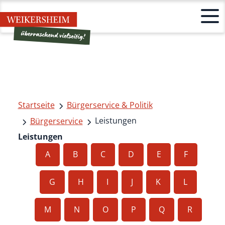
Startseite
Bürgerservice & Politik
Leistungen
Bürgerservice
Leistungen
A
B
C
D
E
F
G
H
I
J
K
L
M
N
O
P
Q
R