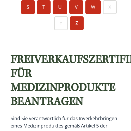
S
T
U
V
W
X
Y
Z
FREIVERKAUFSZERTIFI
FÜR
MEDIZINPRODUKTE
BEANTRAGEN
Sind Sie verantwortlich für das Inverkehrbringen
eines Medizinproduktes
gemäß
Artikel 5
der