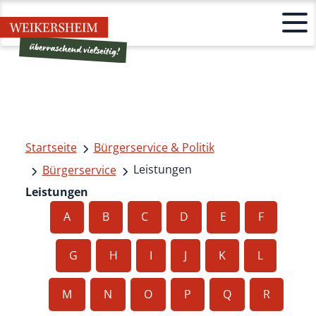
Startseite
Bürgerservice & Politik
Leistungen
Bürgerservice
Leistungen
A
B
C
D
E
F
G
H
I
J
K
L
M
N
O
P
Q
R