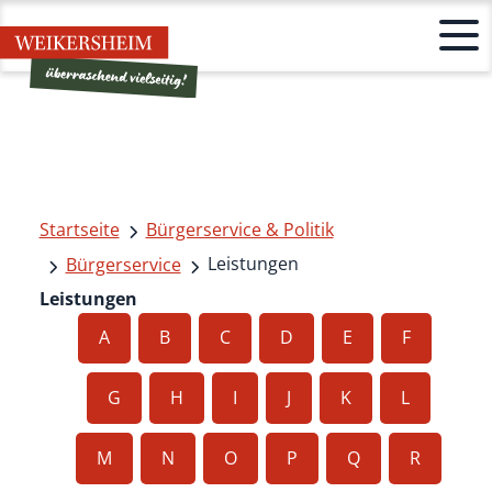
Startseite
Bürgerservice & Politik
Leistungen
Bürgerservice
Leistungen
A
B
C
D
E
F
G
H
I
J
K
L
M
N
O
P
Q
R