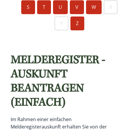
S
T
U
V
W
X
Y
Z
MELDEREGISTER -
AUSKUNFT
BEANTRAGEN
(EINFACH)
Im Rahmen einer einfachen
Melderegisterauskunft erhalten Sie von der