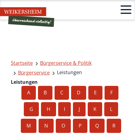
Startseite
Bürgerservice & Politik
Leistungen
Bürgerservice
Leistungen
A
B
C
D
E
F
G
H
I
J
K
L
M
N
O
P
Q
R