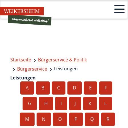
Startseite
Bürgerservice & Politik
Leistungen
Bürgerservice
Leistungen
A
B
C
D
E
F
G
H
I
J
K
L
M
N
O
P
Q
R