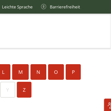
Leichte Sprache
Barrierefreiheit
L
M
N
O
P
Y
Z