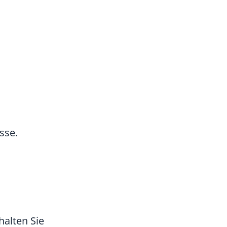
sse.
alten Sie