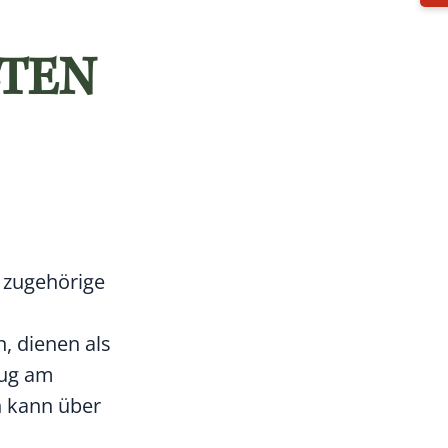
TEN
 zugehörige
, dienen als
eug am
n kann über