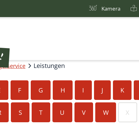
Kamera
Leistungen
gerservice
E
F
G
H
I
J
K
R
S
T
U
V
W
X