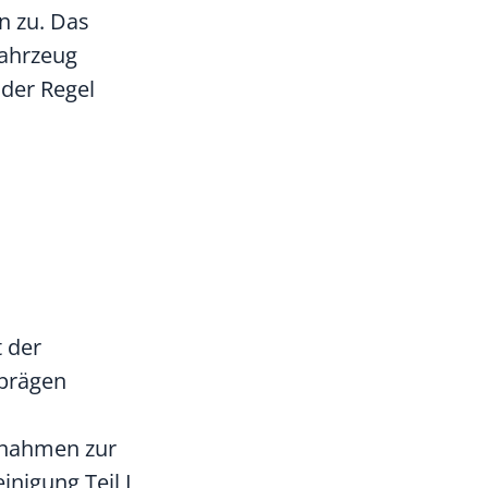
n zu. Das
Fahrzeug
der Regel
 der
 prägen
snahmen zur
nigung Teil I