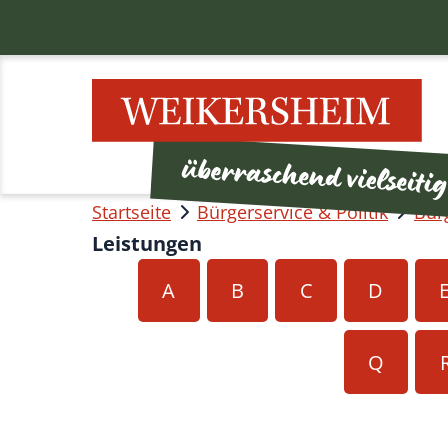
Startseite
Bürgerservice & Politik
Bür
Leistungen
A
B
C
D
Q