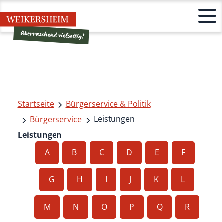
Startseite
Bürgerservice & Politik
Leistungen
Bürgerservice
Leistungen
A
B
C
D
E
F
G
H
I
J
K
L
M
N
O
P
Q
R