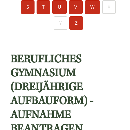
S
T
U
V
W
X
Y
Z
BERUFLICHES
GYMNASIUM
(DREIJÄHRIGE
AUFBAUFORM) -
AUFNAHME
BEANTRAGEN