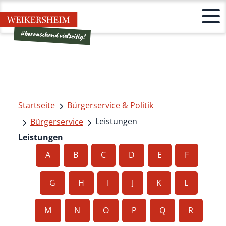
Startseite
Bürgerservice & Politik
Leistungen
Bürgerservice
Leistungen
A
B
C
D
E
F
G
H
I
J
K
L
M
N
O
P
Q
R