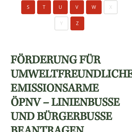
S
T
U
V
W
X
Y
Z
FÖRDERUNG FÜR
UMWELTFREUNDLICH
EMISSIONSARME
ÖPNV – LINIENBUSSE
UND BÜRGERBUSSE
BEANTRAGEN