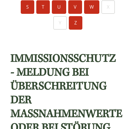
S
T
U
V
W
X
Y
Z
IMMISSIONSSCHUTZ
- MELDUNG BEI
ÜBERSCHREITUNG
DER
MASSNAHMENWERTE O
DER BEI STÖRUNG D