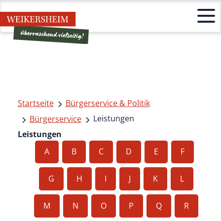
Startseite
Bürgerservice & Politik
Leistungen
Bürgerservice
Leistungen
A
B
C
D
E
F
G
H
I
J
K
L
M
N
O
P
Q
R