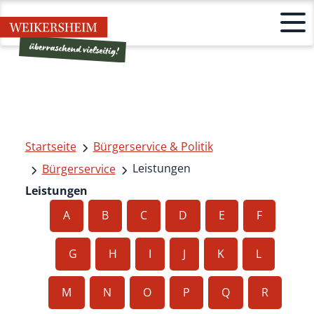
Startseite
Bürgerservice & Politik
Leistungen
Bürgerservice
Leistungen
A
B
C
D
E
F
G
H
I
J
K
L
M
N
O
P
Q
R