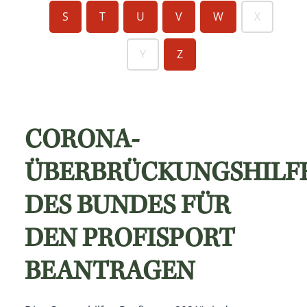
S
T
U
V
W
X
Y
Z
CORONA-
ÜBERBRÜCKUNGSHILF
DES BUNDES FÜR
DEN PROFISPORT
BEANTRAGEN