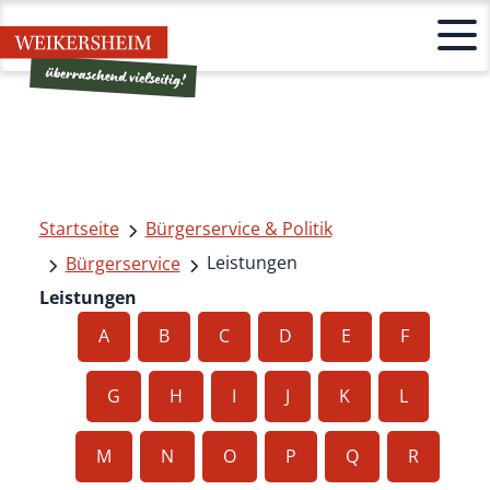
Startseite
Bürgerservice & Politik
Leistungen
Bürgerservice
Leistungen
A
B
C
D
E
F
G
H
I
J
K
L
M
N
O
P
Q
R