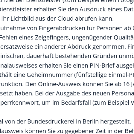
enstleister erhalten Sie den Ausdruck eines Dat
 Ihr Lichtbild aus der Cloud abrufen kann.
 Aufnahme von Fingerabdrücken für Personen ab 6.
Fehlen eines Zeigefingers, ungenügender Qualitä
d ersatzweise ein anderer Abdruck genommen. F
nischen, dauerhaft bestehenden Gründen unmögl
nalausweises
erhalten Sie
einen PIN-Brief
ausgeh
thält eine
Geheimnummer
(fünfstellige Einmal
-P
funktion.
Den Online-Ausweis können Sie ab 16 Ja
esetzt haben.
Bei der Ausgabe des neuen Personal
errkennwort, um im Bedarfsfall (zum Beispiel V
l von der Bundesdruckerei in Berlin hergestellt.
lausweis können Sie zu gegebener Zeit in der Be