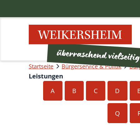
Startseite
Bürgerservice & Politik
Bür
Leistungen
A
B
C
D
Q