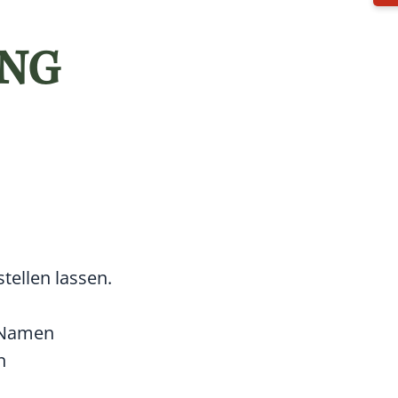
UNG
ellen lassen.
n Namen
n