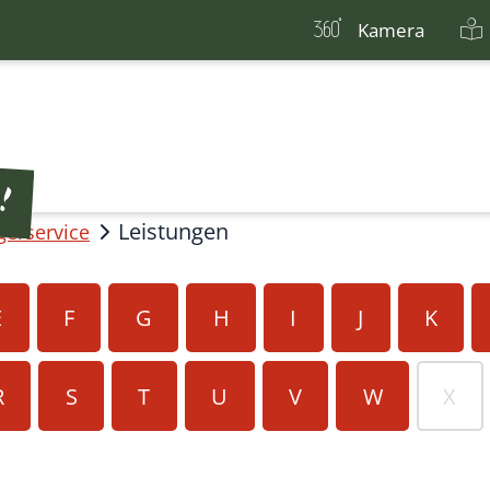
Kamera
Leistungen
gerservice
E
F
G
H
I
J
K
R
S
T
U
V
W
X