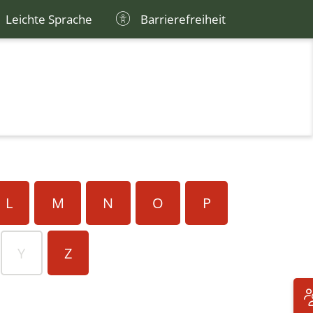
Leichte Sprache
Barrierefreiheit
L
M
N
O
P
Y
Z