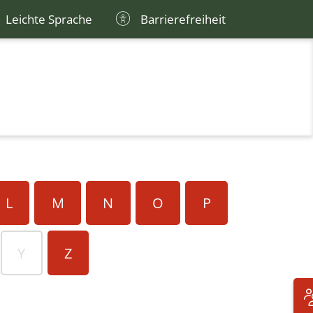
Leichte Sprache
Barrierefreiheit
L
M
N
O
P
Y
Z