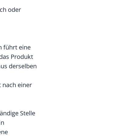
ich oder
h führt
eine
 das Produkt
aus derselben
 nach einer
ändige Stelle
in
ene