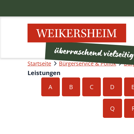
Startseite
Bürgerservice & Politik
Bür
Leistungen
A
B
C
D
Q