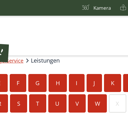
Kamera
Leistungen
gerservice
E
F
G
H
I
J
K
R
S
T
U
V
W
X