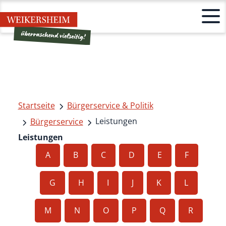
Startseite
Bürgerservice & Politik
Leistungen
Bürgerservice
Leistungen
A
B
C
D
E
F
G
H
I
J
K
L
M
N
O
P
Q
R