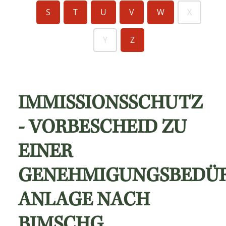
S
T
U
V
W
X
Y
Z
IMMISSIONSSCHUTZ
- VORBESCHEID ZU
EINER
GENEHMIGUNGSBEDÜR
ANLAGE NACH
BIMSCHG