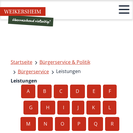
Startseite
Bürgerservice & Politik
Leistungen
Bürgerservice
Leistungen
A
B
C
D
E
F
G
H
I
J
K
L
M
N
O
P
Q
R