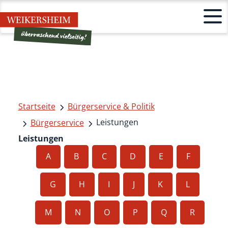
Startseite
Bürgerservice & Politik
Leistungen
Bürgerservice
Leistungen
A
B
C
D
E
F
G
H
I
J
K
L
M
N
O
P
Q
R