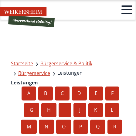
Startseite
Bürgerservice & Politik
Leistungen
Bürgerservice
Leistungen
A
B
C
D
E
F
G
H
I
J
K
L
M
N
O
P
Q
R