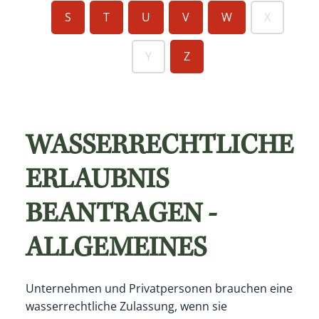
S
T
U
V
W
X
Y
Z
WASSERRECHTLICHE
ERLAUBNIS
BEANTRAGEN -
ALLGEMEINES
Unternehmen und Privatpersonen brauchen eine
wasserrechtliche Zulassung, wenn sie