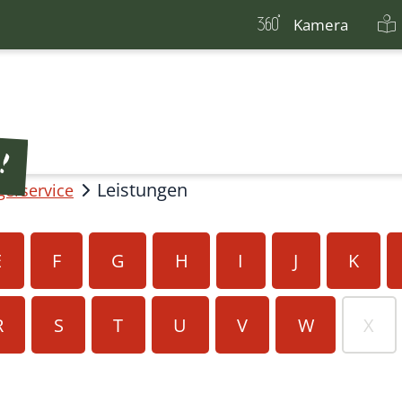
Kamera
Leistungen
gerservice
E
F
G
H
I
J
K
R
S
T
U
V
W
X