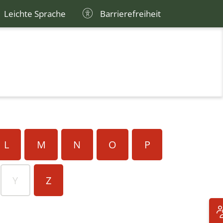
Leichte Sprache
Barrierefreiheit
L
M
N
O
P
Y
Z