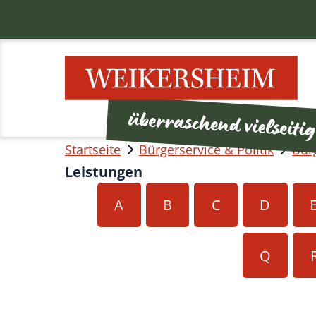
Startseite
Bürgerservice & Politik
Bür
Leistungen
A
B
C
D
Q