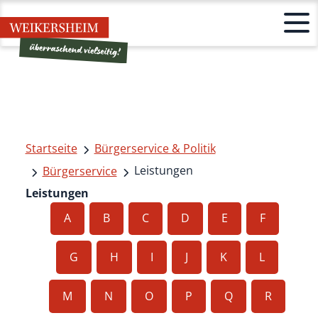
Startseite
Bürgerservice & Politik
Leistungen
Bürgerservice
Leistungen
A
B
C
D
E
F
G
H
I
J
K
L
M
N
O
P
Q
R