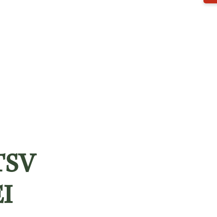
TSV
I