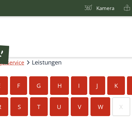
Kamera
Leistungen
gerservice
E
F
G
H
I
J
K
R
S
T
U
V
W
X