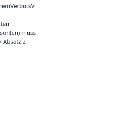
 ChemVerbotsV
nten
rson(en) muss
7 Absatz 2