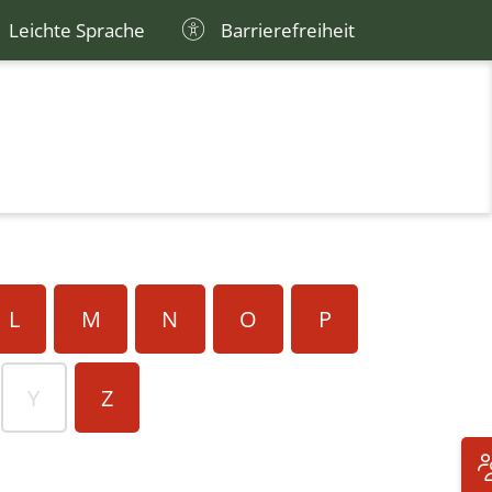
Leichte Sprache
Barrierefreiheit
L
M
N
O
P
Y
Z