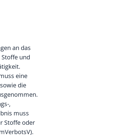
ngen an das
 Stoffe und
tigkeit.
 muss eine
 sowie die
 ausgenommen.
gs-,
aubnis muss
 Stoffe oder
emVerbotsV).