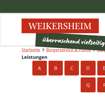
Startseite
Bürgerservice & Politik
Bür
Leistungen
A
B
C
D
Q