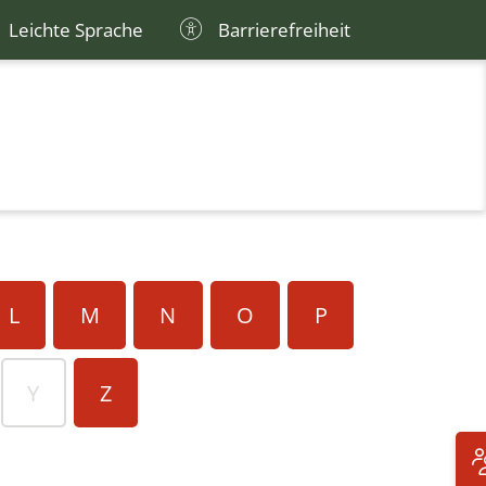
Leichte Sprache
Barrierefreiheit
L
M
N
O
P
Y
Z