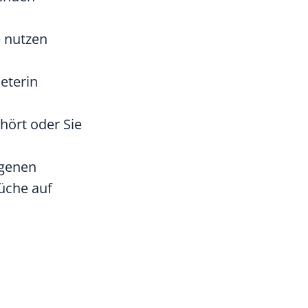
e nutzen
eterin
hört oder Sie
agenen
üche auf