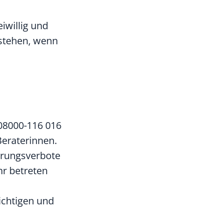
iwillig und
tstehen, wenn
08000-116 016
Beraterinnen.
erungsverbote
hr betreten
ichtigen und