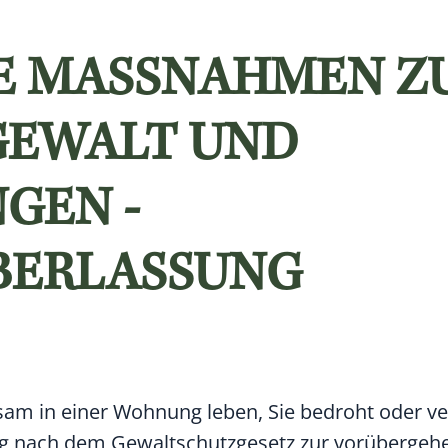
E MASSNAHMEN ZU
EWALT UND N
N - W
RLASSUNG V
am in einer Wohnung leben, Sie bedroht oder ver
ng nach dem Gewaltschutzgesetz zur vorüberge