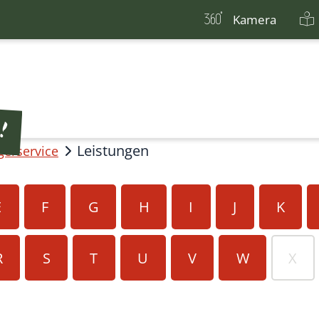
Kamera
Leistungen
gerservice
E
F
G
H
I
J
K
R
S
T
U
V
W
X