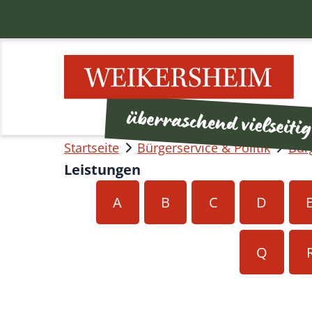
Startseite
Bürgerservice & Politik
Bür
Leistungen
A
B
C
D
Q