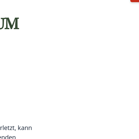
M S
letzt, kann
henden