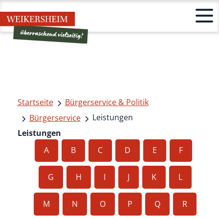
Startseite
Bürgerservice & Politik
Leistungen
Bürgerservice
Leistungen
A
B
C
D
E
F
G
H
I
J
K
L
M
N
O
P
Q
R