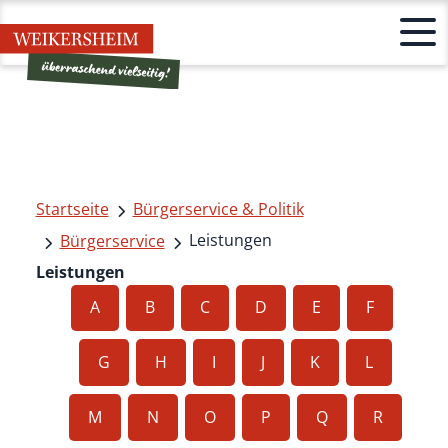
Startseite
Bürgerservice & Politik
Leistungen
Bürgerservice
Leistungen
A
B
C
D
E
F
G
H
I
J
K
L
M
N
O
P
Q
R