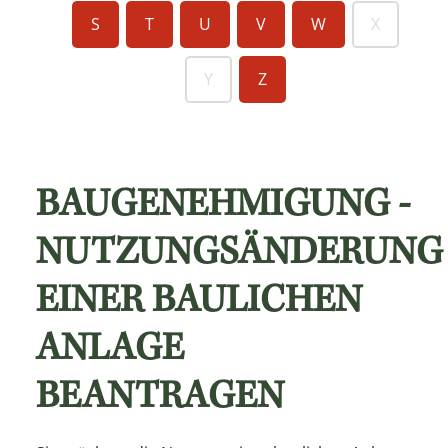
S
T
U
V
W
X
Y
Z
BAUGENEHMIGUNG -
NUTZUNGSÄNDERUNG
EINER BAULICHEN
ANLAGE
BEANTRAGEN