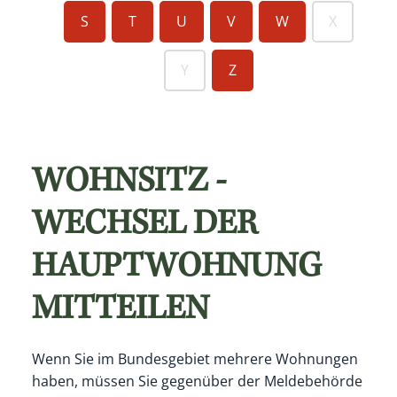
S
T
U
V
W
X
Y
Z
WOHNSITZ -
WECHSEL DER
HAUPTWOHNUNG
MITTEILEN
Wenn Sie im Bundesgebiet mehrere Wohnungen
haben, müssen Sie gegenüber der Meldebehörde