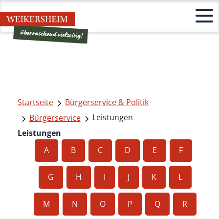
Startseite
Bürgerservice & Politik
Leistungen
Bürgerservice
Leistungen
A
B
C
D
E
F
G
H
I
J
K
L
M
N
O
P
Q
R