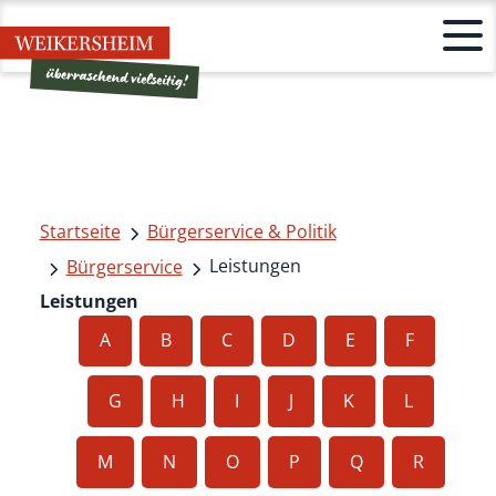
Startseite
Bürgerservice & Politik
Leistungen
Bürgerservice
Leistungen
A
B
C
D
E
F
G
H
I
J
K
L
M
N
O
P
Q
R