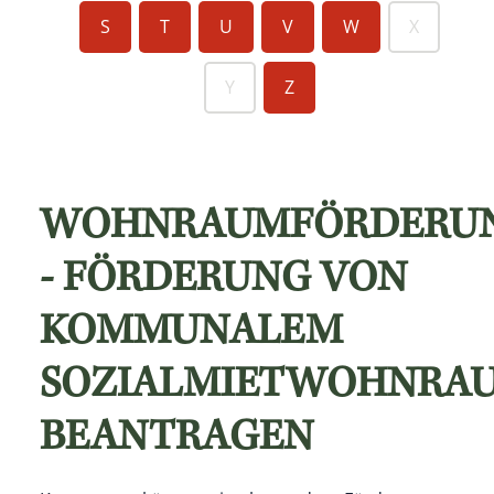
S
T
U
V
W
X
Y
Z
WOHNRAUMFÖRDERU
- FÖRDERUNG VON
KOMMUNALEM
SOZIALMIETWOHNRA
BEANTRAGEN