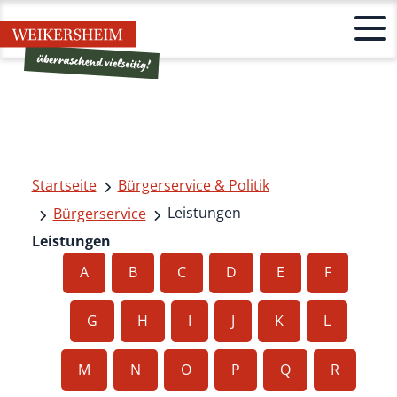
Startseite
Bürgerservice & Politik
Leistungen
Bürgerservice
Leistungen
A
B
C
D
E
F
G
H
I
J
K
L
M
N
O
P
Q
R