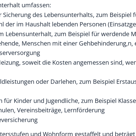
nterhalt umfassen:
r Sicherung des Lebensunterhalts
, zum Beispiel 
hl der im Haushalt lebenden Personen (Einsatzge
m Lebensunterhalt
, zum Beispiel für werdende M
iehende, Menschen mit einer Gehbehinderung,n,
sserversorgung
Heizung, soweit die Kosten angemessen sind
, we
eldleistungen oder Darlehen
, zum Beispiel Ersta
n für Kinder und Jugendliche
, zum Beispiel Klass
hulen, Vereinsbeiträge, Lernförderung
eversicherung
Altersstufen und Wohnform gestaffelt und beträgt