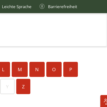
Leichte Sprache
Barrierefreiheit
L
M
N
O
P
Y
Z