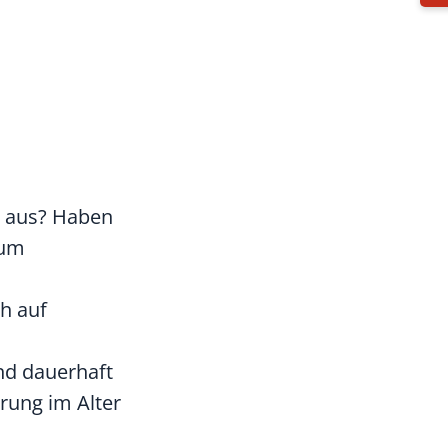
t aus? Haben
zum
h auf
nd dauerhaft
rung im Alter