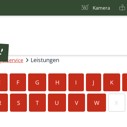
Kamera
Leistungen
gerservice
E
F
G
H
I
J
K
R
S
T
U
V
W
X