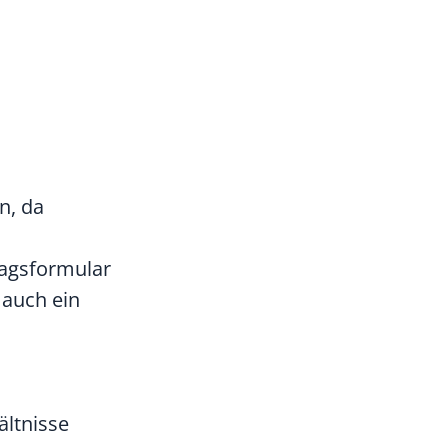
n, da
ragsformular
 auch ein
m
ältnisse