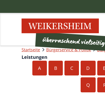
Startseite
Bürgerservice & Politik
Bür
Leistungen
A
B
C
D
Q