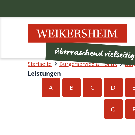
Startseite
Bürgerservice & Politik
Bür
Leistungen
A
B
C
D
Q