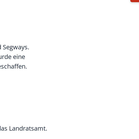
nd Segways.
urde eine
eschaffen.
das Landratsamt.