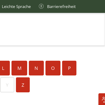
Leichte Sprache
Barrierefreiheit
L
M
N
O
P
Y
Z