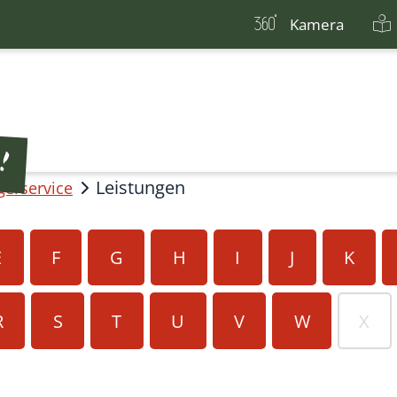
Kamera
Leistungen
gerservice
E
F
G
H
I
J
K
R
S
T
U
V
W
X