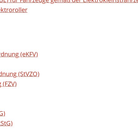
ktroroller
rdnung (eKFV)
dnung (StVZO)
 (FZV)
G)
tStG)