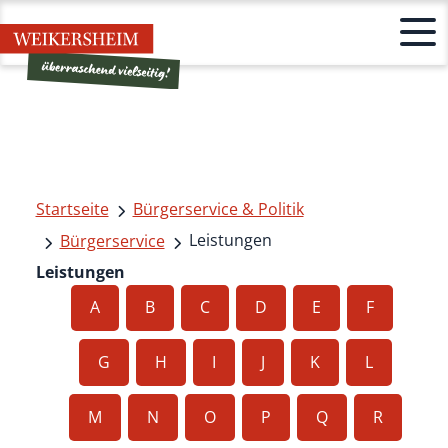
Startseite
Bürgerservice & Politik
Leistungen
Bürgerservice
Leistungen
A
B
C
D
E
F
G
H
I
J
K
L
M
N
O
P
Q
R