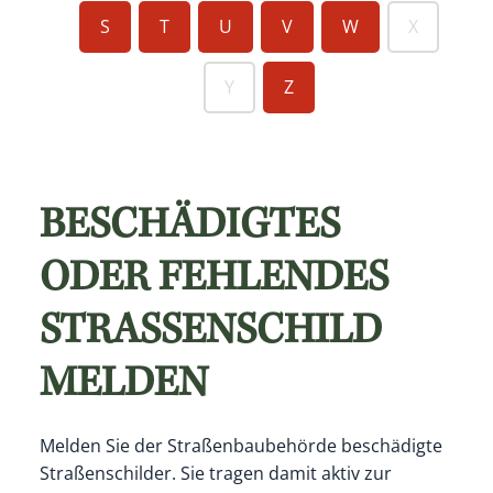
S
T
U
V
W
X
Y
Z
BESCHÄDIGTES
ODER FEHLENDES
STRASSENSCHILD M
ELDEN
Melden Sie der Straßenbaubehörde beschädigte
Straßenschilder.
Sie tragen damit aktiv zur