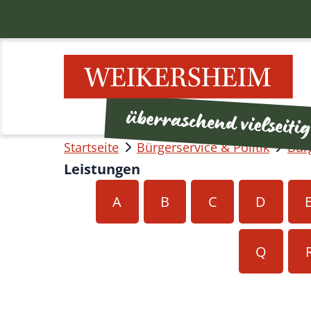
Startseite
Bürgerservice & Politik
Bür
Leistungen
A
B
C
D
Q