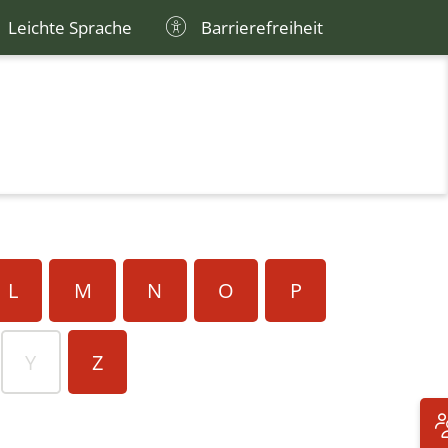
Leichte Sprache
Barrierefreiheit
L
M
N
O
P
Y
Z