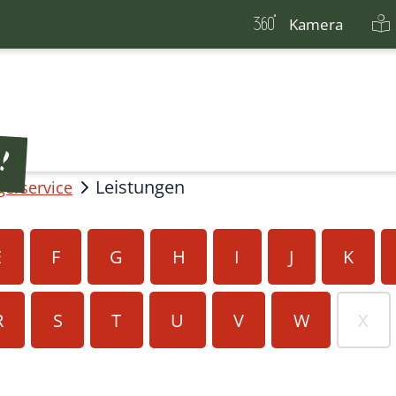
Kamera
Leistungen
gerservice
E
F
G
H
I
J
K
R
S
T
U
V
W
X