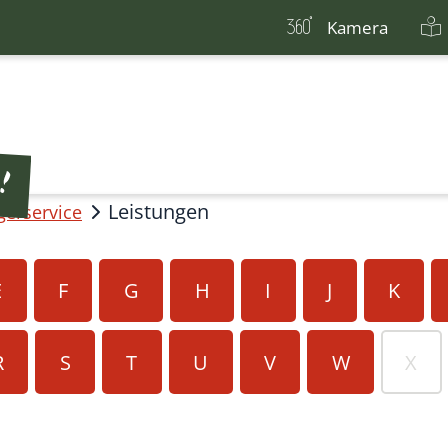
Kamera
Leistungen
gerservice
E
F
G
H
I
J
K
R
S
T
U
V
W
X