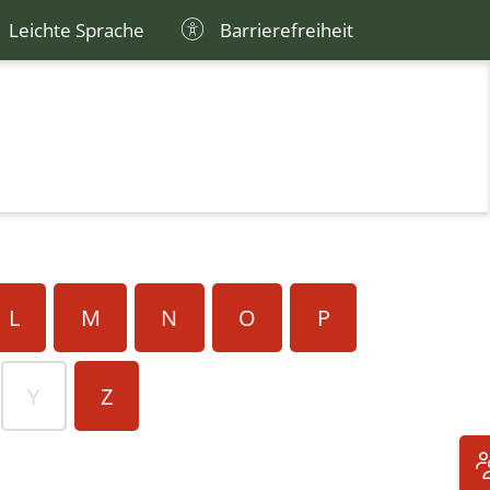
Leichte Sprache
Barrierefreiheit
L
M
N
O
P
Y
Z