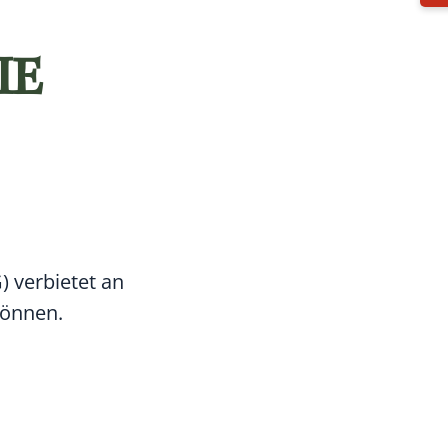
IE
) verbietet an
können.