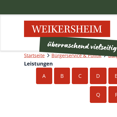
Startseite
Bürgerservice & Politik
Bür
Leistungen
A
B
C
D
Q